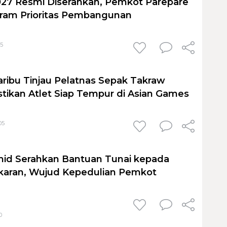
27 Resmi Diserahkan, Pemkot Parepare
gram Prioritas Pembangunan
55
ribu Tinjau Pelatnas Sepak Takraw
stikan Atlet Siap Tempur di Asian Games
05
id Serahkan Bantuan Tunai kepada
karan, Wujud Kepedulian Pemkot
0