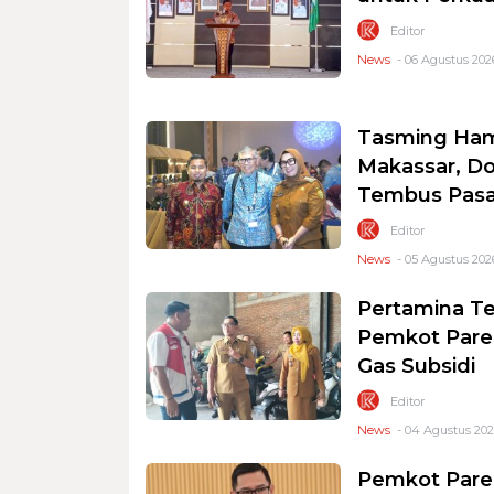
Editor
News
- 06 Agustus 2026
Tasming Ham
Makassar, D
Tembus Pasa
Editor
News
- 05 Agustus 202
Pertamina Te
Pemkot Parep
Gas Subsidi
Editor
News
- 04 Agustus 202
Pemkot Parep