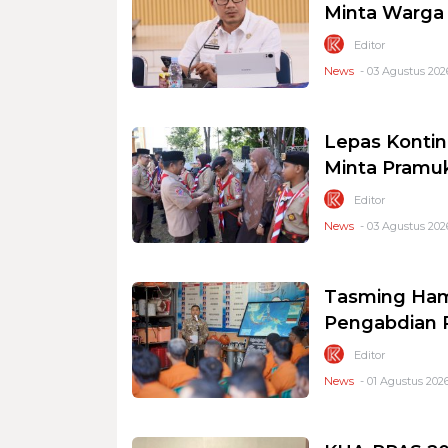
Minta Warga
Editor
News
- 03 Agustus 202
Lepas Konti
Minta Pramu
Editor
News
- 03 Agustus 2026
Tasming Ham
Pengabdian P
Editor
News
- 01 Agustus 2026