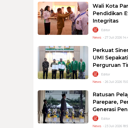
Wali Kota Pa
Pendidikan E
Integritas
Editor
News
- 27 Juli 2026 14:
Perkuat Sine
UMI Sepakati
Perguruan Ti
Editor
News
- 26 Juli 2026 15:
Ratusan Pelaj
Parepare, Pe
Generasi Pen
Editor
News
- 23 Juli 2026 18: