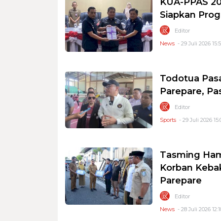
KUA-PPAS 20
Siapkan Pro
Editor
News
- 29 Juli 2026 15:
Todotua Pasa
Parepare, Pa
Editor
Sports
- 29 Juli 2026 15:
Tasming Ham
Korban Keba
Parepare
Editor
News
- 28 Juli 2026 12:1