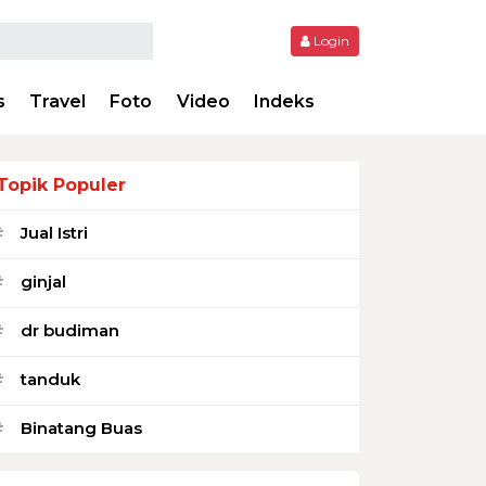
Login
s
Travel
Foto
Video
Indeks
Topik Populer
Jual Istri
#
ginjal
#
dr budiman
#
tanduk
#
Binatang Buas
#