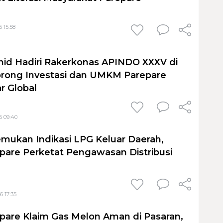
 15:58
id Hadiri Rakerkonas APINDO XXXV di
orong Investasi dan UMKM Parepare
r Global
6 09:40
mukan Indikasi LPG Keluar Daerah,
are Perketat Pengawasan Distribusi
6 17:35
are Klaim Gas Melon Aman di Pasaran,