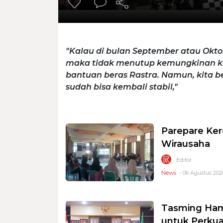
"Kalau di bulan September atau Oktob
maka tidak menutup kemungkinan ki
bantuan beras Rastra. Namun, kita b
sudah bisa kembali stabil,"
Parepare Ker
Wirausaha
Editor
News
- 06 Agustus 2026
Tasming Ham
untuk Perkua