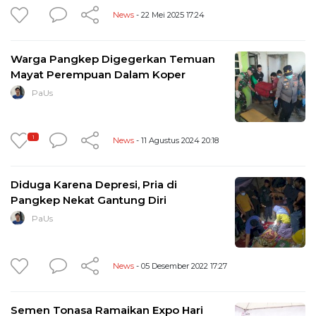
News
- 22 Mei 2025 17:24
Warga Pangkep Digegerkan Temuan
Mayat Perempuan Dalam Koper
PaUs
1
News
- 11 Agustus 2024 20:18
Diduga Karena Depresi, Pria di
Pangkep Nekat Gantung Diri
PaUs
News
- 05 Desember 2022 17:27
Semen Tonasa Ramaikan Expo Hari