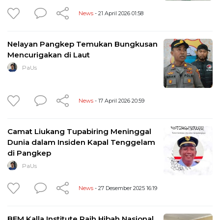
News
- 21 April 2026 01:58
Nelayan Pangkep Temukan Bungkusan
Mencurigakan di Laut
PaUs
News
- 17 April 2026 20:59
Camat Liukang Tupabiring Meninggal
Dunia dalam Insiden Kapal Tenggelam
di Pangkep
PaUs
News
- 27 Desember 2025 16:19
BEM Kalla Institute Raih Hibah Nasional