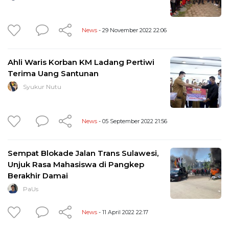
News
- 29 November 2022 22:06
Ahli Waris Korban KM Ladang Pertiwi
Terima Uang Santunan
Syukur Nutu
News
- 05 September 2022 21:56
Sempat Blokade Jalan Trans Sulawesi,
Unjuk Rasa Mahasiswa di Pangkep
Berakhir Damai
PaUs
News
- 11 April 2022 22:17