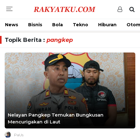
News
Bisnis
Bola
Tekno
Hiburan
Otom
Topik Berita :
pangkep
Nelayan Pangkep Temukan Bungkusan
Mencurigakan di Laut
PaUs