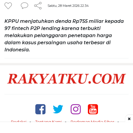
Sabtu, 28 Maret 2026 22:34
KPPU menjatuhkan denda Rp755 miliar kepada
97 fintech P2P lending karena terbukti
melakukan pelanggaran penetapan harga
dalam kasus persaingan usaha terbesar di
Indonesia.
×
Redaksi
Tentang Kami
Pedoman Media Siber
Kontak
Disclaimer
Privacy Policy