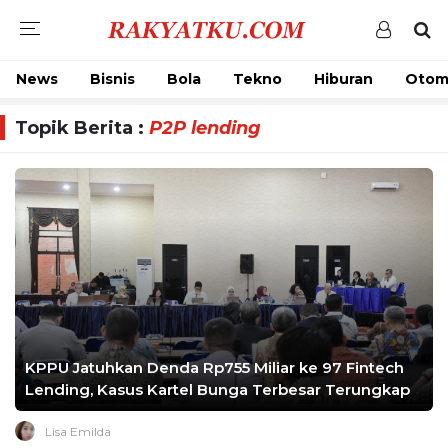
News
Bisnis
Bola
Tekno
Hiburan
Otom
Topik Berita :
P2P lending
KPPU Jatuhkan Denda Rp755 Miliar ke 97 Fintech
Lending, Kasus Kartel Bunga Terbesar Terungkap
Lisa Emilda