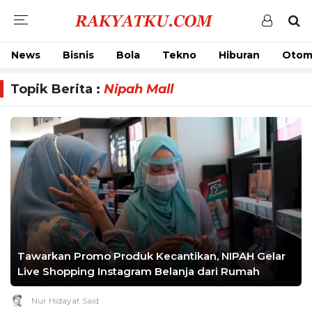
News
Bisnis
Bola
Tekno
Hiburan
Otom
Topik Berita :
Nipah Mall
Tawarkan Promo Produk Kecantikan, NIPAH Gelar
Live Shopping Instagram Belanja dari Rumah
Nur Hidayat Said