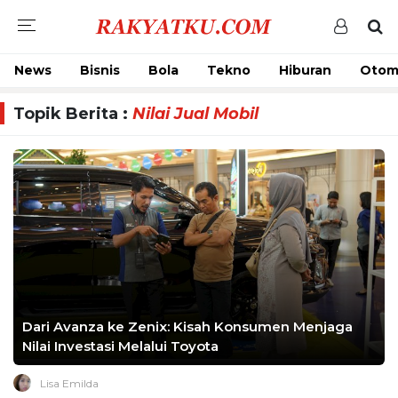
News
Bisnis
Bola
Tekno
Hiburan
Otom
Topik Berita :
Nilai Jual Mobil
Dari Avanza ke Zenix: Kisah Konsumen Menjaga
Nilai Investasi Melalui Toyota
Lisa Emilda