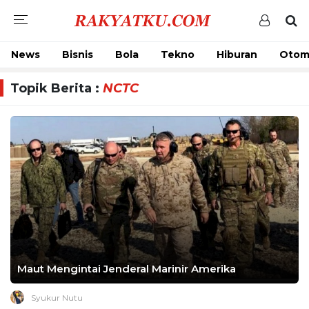
News
Bisnis
Bola
Tekno
Hiburan
Otom
Topik Berita :
NCTC
Maut Mengintai Jenderal Marinir Amerika
Syukur Nutu