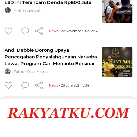
LSD Ini Terancam Denda Rp800 Juta
Alief Sappewali
News
- 22 November 2021 21:32
Andi Debbie Dorong Upaya
Pencegahan Penyalahgunaan Narkoba
Lewat Program Cari Menantu Bersinar
Fathul Khair Akmal
News
- 28 Juni 2021 18:34