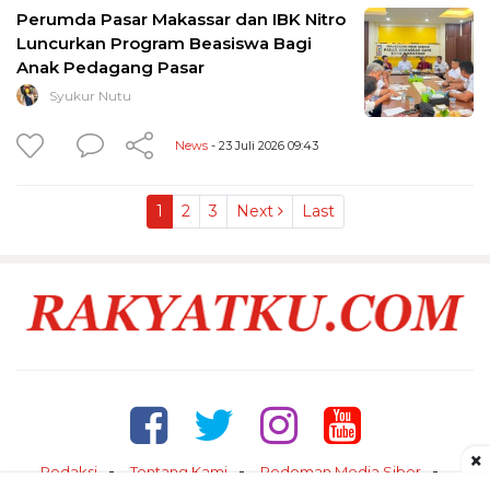
Perumda Pasar Makassar dan IBK Nitro
Luncurkan Program Beasiswa Bagi
Anak Pedagang Pasar
Syukur Nutu
News
- 23 Juli 2026 09:43
1
2
3
Next
Last
×
Redaksi
Tentang Kami
Pedoman Media Siber