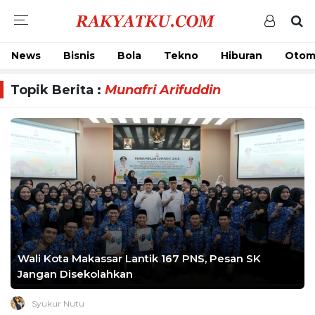
News
Bisnis
Bola
Tekno
Hiburan
Otom
Topik Berita :
Munafri Arifuddin
Wali Kota Makassar Lantik 167 PNS, Pesan SK
Jangan Disekolahkan
Syukur Nutu