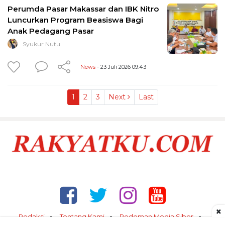
Perumda Pasar Makassar dan IBK Nitro
Luncurkan Program Beasiswa Bagi
Anak Pedagang Pasar
Syukur Nutu
News
- 23 Juli 2026 09:43
1
2
3
Next
Last
×
Redaksi
Tentang Kami
Pedoman Media Siber