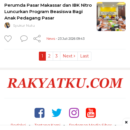
Perumda Pasar Makassar dan IBK Nitro
Luncurkan Program Beasiswa Bagi
Anak Pedagang Pasar
Syukur Nutu
News
- 23 Juli 2026 09:43
1
2
3
Next
Last
×
Redaksi
Tentang Kami
Pedoman Media Siber