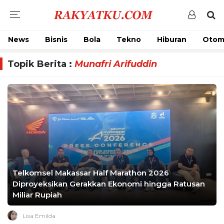
News
Bisnis
Bola
Tekno
Hiburan
Otom
Topik Berita :
Munafri Arifuddin
Telkomsel Makassar Half Marathon 2026
Diproyeksikan Gerakkan Ekonomi hingga Ratusan
Miliar Rupiah
Lisa Emilda