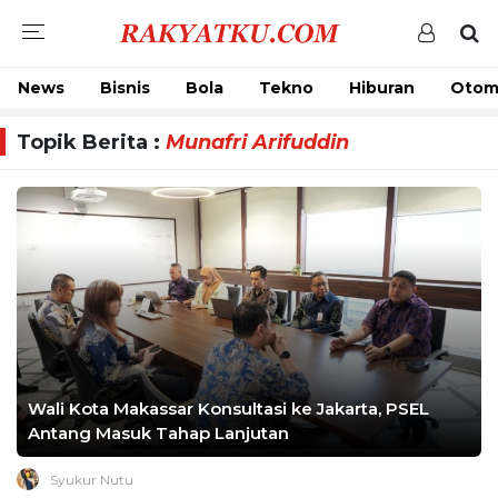
News
Bisnis
Bola
Tekno
Hiburan
Otom
Topik Berita :
Munafri Arifuddin
Wali Kota Makassar Konsultasi ke Jakarta, PSEL
Antang Masuk Tahap Lanjutan
Syukur Nutu