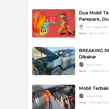
Dua Mobil Te
Parepare, D
Nur Hidayat Said
News
- 06 Juni 2022 11:
BREAKING NE
Dibakar
Syukur Nutu
News
- 11 Maret 2022 14
Mobil Terbak
Syukur Nutu
News
- 13 Januari 2022 