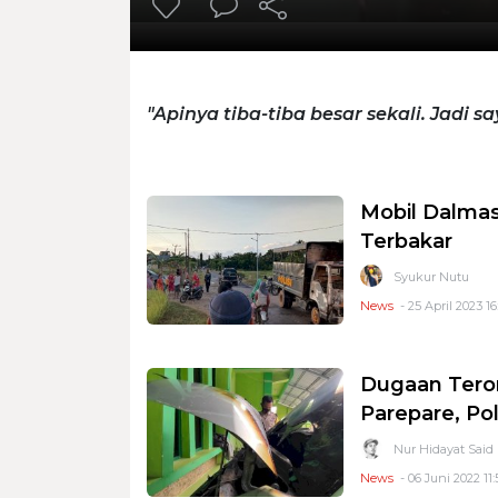
"Apinya tiba-tiba besar sekali. Jadi 
Mobil Dalmas
Terbakar
Syukur Nutu
News
- 25 April 2023 16
Dugaan Teror
Parepare, Po
Nur Hidayat Said
News
- 06 Juni 2022 11: