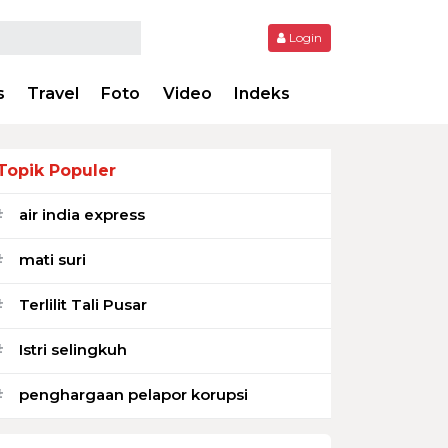
Login
s
Travel
Foto
Video
Indeks
Topik Populer
air india express
#
mati suri
#
Terlilit Tali Pusar
#
Istri selingkuh
#
penghargaan pelapor korupsi
#