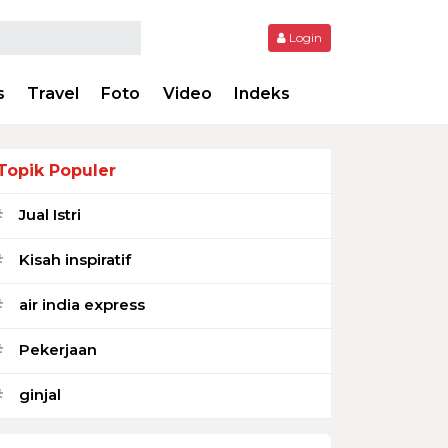
Login
s
Travel
Foto
Video
Indeks
Topik Populer
Jual Istri
#
Kisah inspiratif
#
air india express
#
Pekerjaan
#
ginjal
#