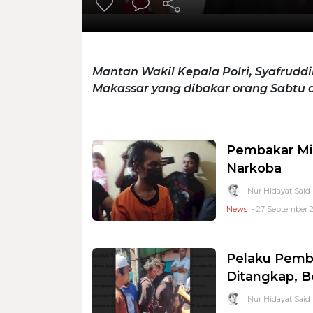
Mantan Wakil Kepala Polri, Syafrud
Makassar yang dibakar orang Sabtu di
Pembakar Mim
Narkoba
Nur Hidayat Said
News
- 27 September 2
Pelaku Pemb
Ditangkap, 
Nur Hidayat Said