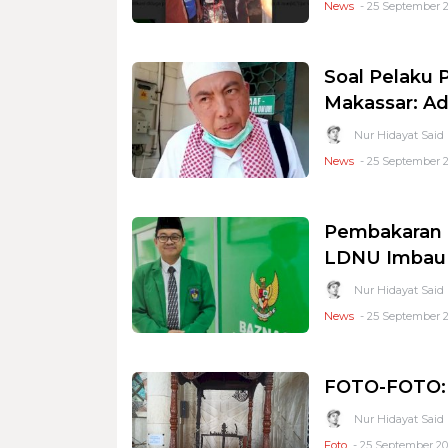
News
- 25 September 2
Soal Pelaku
Makassar: Ad
Nur Hidayat Said
News
- 25 September 2
Pembakaran 
LDNU Imbau
Nur Hidayat Said
News
- 25 September 2
FOTO-FOTO: 
Nur Hidayat Said
Foto
- 25 September 20