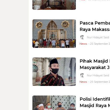
Pasca Pembak
Raya Makassa
Nur Hidayat Said
News
- 25 September 20
Pihak Masjid
Masyarakat 
Nur Hidayat Said
News
- 25 September 20
Polisi Ident
Masjid Raya 