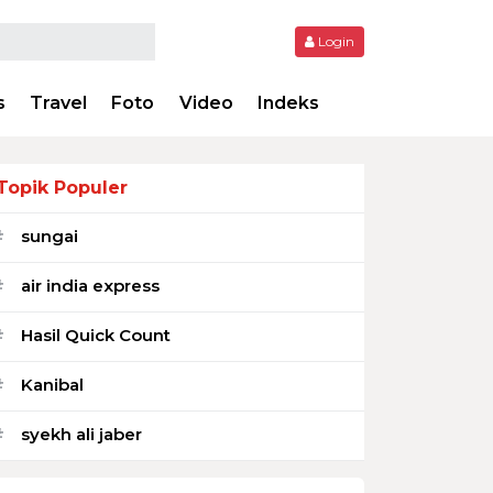
Login
s
Travel
Foto
Video
Indeks
Topik Populer
sungai
#
air india express
#
Hasil Quick Count
#
Kanibal
#
syekh ali jaber
#