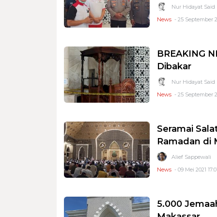
Nur Hidayat Said
News
- 25 September 20
BREAKING NE
Dibakar
Nur Hidayat Said
News
- 25 September 2
Seramai Sala
Ramadan di 
Alief Sappewali
News
- 09 Mei 2021 17:0
5.000 Jemaah
Makassar