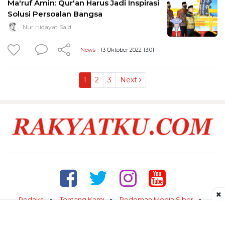
Ma'ruf Amin: Qur'an Harus Jadi Inspirasi
Solusi Persoalan Bangsa
Nur Hidayat Said
News
- 13 Oktober 2022 13:01
1
2
3
Next
×
Redaksi
Tentang Kami
Pedoman Media Siber
Kontak
Disclaimer
Privacy Policy