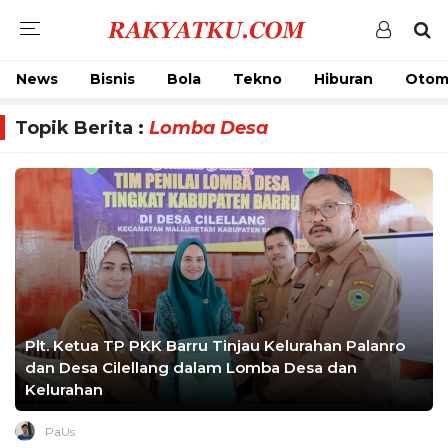
News
Bisnis
Bola
Tekno
Hiburan
Otom
Topik Berita :
Lomba Desa
Plt. Ketua TP PKK Barru Tinjau Kelurahan Palanro
dan Desa Cilellang dalam Lomba Desa dan
Kelurahan
PaUs