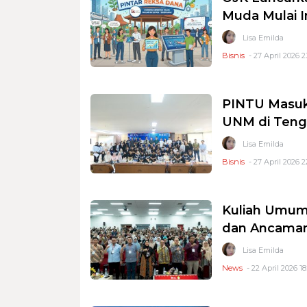
Muda Mulai I
Lisa Emilda
Bisnis
- 27 April 2026 2
PINTU Masuk
UNM di Teng
Lisa Emilda
Bisnis
- 27 April 2026 2
Kuliah Umum
dan Ancaman
Lisa Emilda
News
- 22 April 2026 18