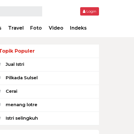
Login
s
Travel
Foto
Video
Indeks
Topik Populer
Jual Istri
#
Pilkada Sulsel
#
Cerai
#
menang lotre
#
Istri selingkuh
#