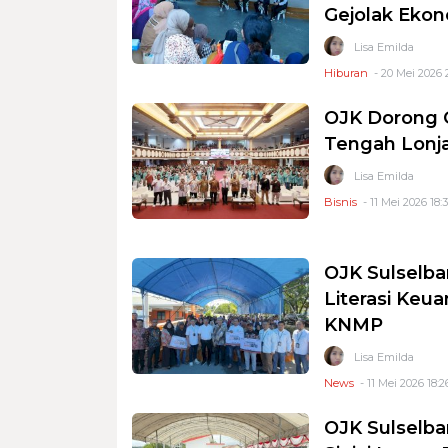
Gejolak Ekon
Lisa Emilda
Hiburan
- 20 Mei 2026 
OJK Dorong G
Tengah Lonja
Lisa Emilda
Bisnis
- 11 Mei 2026 18:
OJK Sulselb
Literasi Keu
KNMP
Lisa Emilda
News
- 11 Mei 2026 18:2
OJK Sulselba