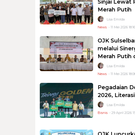
Sinjai Lewat
Merah Putih
Lisa Emilda
News
- 11 Mei 2026 18:1
OJK Sulselba
melalui Sine
Merah Putih 
Lisa Emilda
News
- 11 Mei 2026 18:0
Pegadaian D
2026, Litera
Lisa Emilda
Bisnis
- 29 April 2026 1
OJK Luncurk