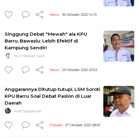
News
- 30 Oktober 2020 14:13
Singgung Debat "Mewah" ala KPU
Barru, Bawaslu: Lebih Efektif di
Kampung Sendiri
Nur Hidayat Said
News
- 29 Oktober 2020 20:03
Anggarannya Ditutup-tutupi, LSM Soroti
KPU Barru Soal Debat Paslon di Luar
Daerah
Alief Sappewali
Pilkada
- 27 Oktober 2020 08:00