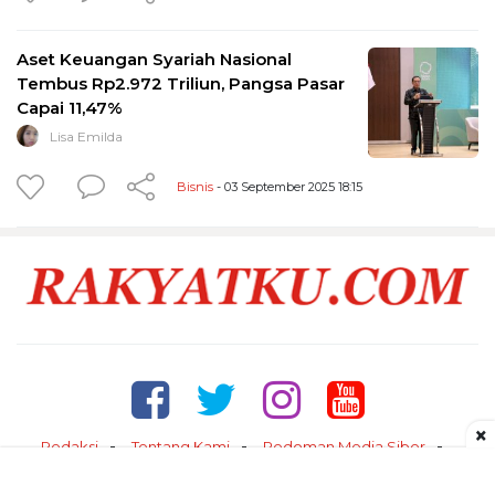
Aset Keuangan Syariah Nasional
Tembus Rp2.972 Triliun, Pangsa Pasar
Capai 11,47%
Lisa Emilda
Bisnis
- 03 September 2025 18:15
×
Redaksi
Tentang Kami
Pedoman Media Siber
Kontak
Disclaimer
Privacy Policy