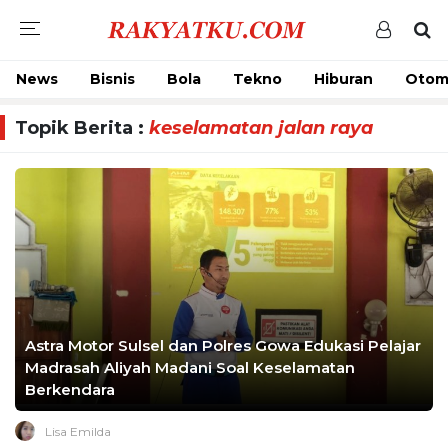
News
Bisnis
Bola
Tekno
Hiburan
Otom
Topik Berita :
keselamatan jalan raya
Astra Motor Sulsel dan Polres Gowa Edukasi Pelajar
Madrasah Aliyah Madani Soal Keselamatan
Berkendara
Lisa Emilda