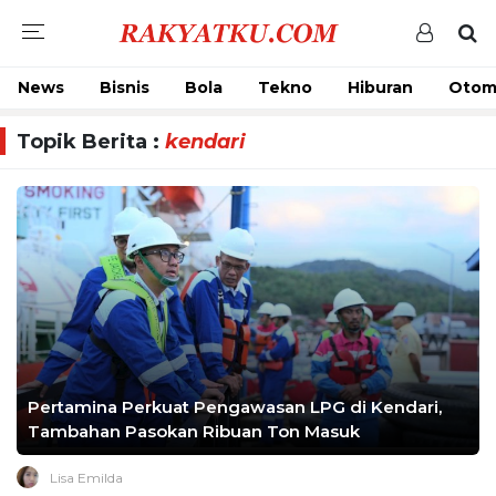
News
Bisnis
Bola
Tekno
Hiburan
Otom
Topik Berita :
kendari
Pertamina Perkuat Pengawasan LPG di Kendari,
Tambahan Pasokan Ribuan Ton Masuk
Lisa Emilda