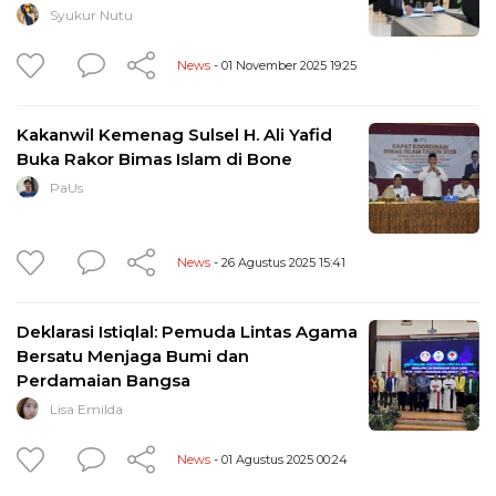
Syukur Nutu
News
- 01 November 2025 19:25
Kakanwil Kemenag Sulsel H. Ali Yafid
Buka Rakor Bimas Islam di Bone
PaUs
News
- 26 Agustus 2025 15:41
Deklarasi Istiqlal: Pemuda Lintas Agama
Bersatu Menjaga Bumi dan
Perdamaian Bangsa
Lisa Emilda
News
- 01 Agustus 2025 00:24