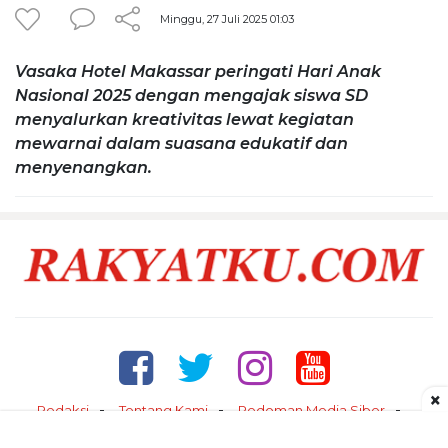
Minggu, 27 Juli 2025 01:03
Vasaka Hotel Makassar peringati Hari Anak
Nasional 2025 dengan mengajak siswa SD
menyalurkan kreativitas lewat kegiatan
mewarnai dalam suasana edukatif dan
menyenangkan.
×
Redaksi
Tentang Kami
Pedoman Media Siber
Kontak
Disclaimer
Privacy Policy