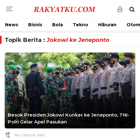
News
Bisnis
Bola
Tekno
Hiburan
Otom
Topik Berita :
Jokowi ke Jeneponto
Besok Presiden Jokowi Kunker ke Jeneponto, TNI-
Polri Gelar Apel Pasukan
Nur Hidayat Said