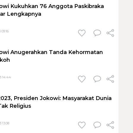
owi Kukuhkan 76 Anggota Paskibraka
ftar Lengkapnya
 09:16
kowi Anugerahkan Tanda Kehormatan
okoh
3 14:44
023, Presiden Jokowi: Masyarakat Dunia
Tak Religius
 13:08