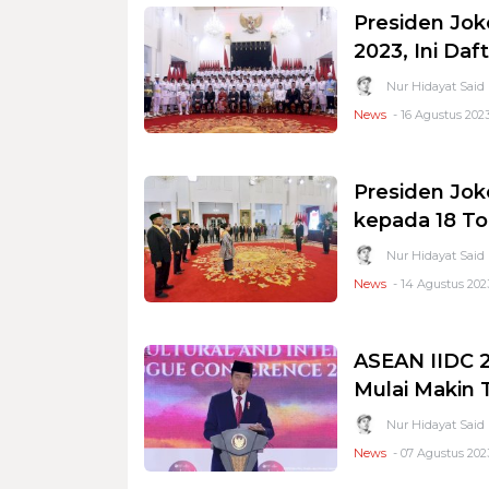
Presiden Jok
2023, Ini Da
Nur Hidayat Said
News
- 16 Agustus 2023
Presiden Jo
kepada 18 T
Nur Hidayat Said
News
- 14 Agustus 202
ASEAN IIDC 2
Mulai Makin 
Nur Hidayat Said
News
- 07 Agustus 2023