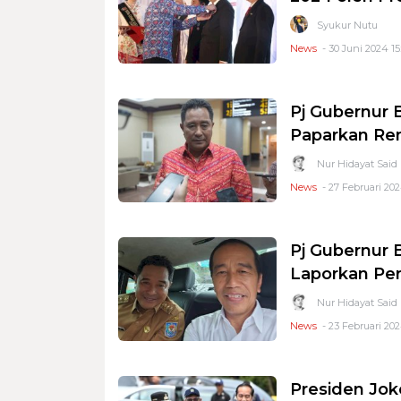
Syukur Nutu
News
- 30 Juni 2024 15
Pj Gubernur 
Paparkan Re
Nur Hidayat Said
News
- 27 Februari 202
Pj Gubernur 
Laporkan Pe
Nur Hidayat Said
News
- 23 Februari 202
Presiden Jok