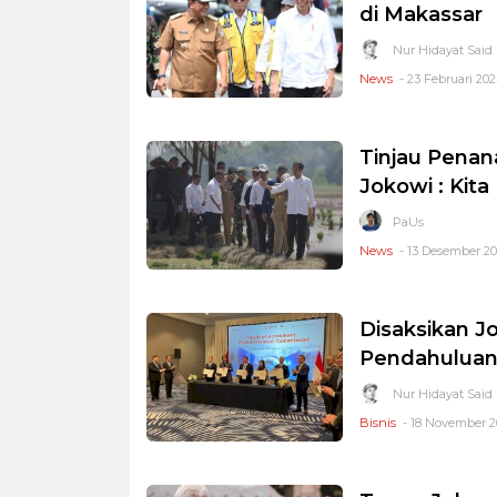
di Makassar
Nur Hidayat Said
News
- 23 Februari 202
Tinjau Penan
Jokowi : Kit
PaUs
News
- 13 Desember 20
Disaksikan Jo
Pendahuluan 
Nur Hidayat Said
Bisnis
- 18 November 2