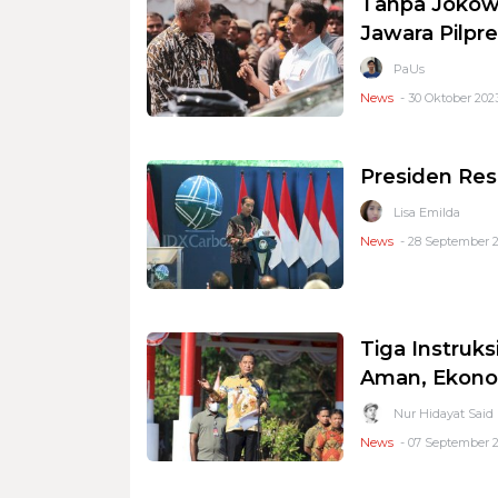
Tanpa Jokowi
Jawara Pilpr
PaUs
News
- 30 Oktober 2023
Presiden Res
Lisa Emilda
News
- 28 September 2
Tiga Instruks
Aman, Ekonom
Nur Hidayat Said
News
- 07 September 2