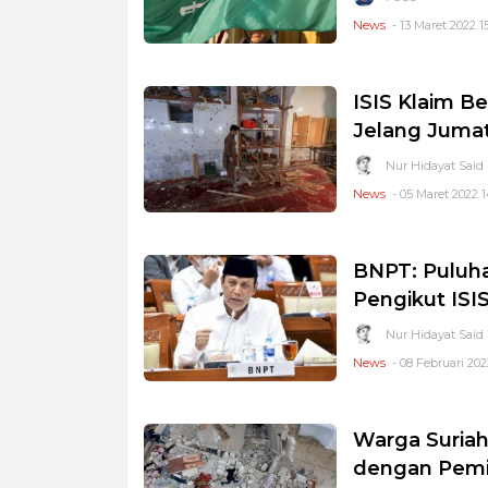
News
- 13 Maret 2022 1
ISIS Klaim B
Jelang Jumat
Nur Hidayat Said
News
- 05 Maret 2022 1
BNPT: Puluha
Pengikut ISI
Nur Hidayat Said
News
- 08 Februari 202
Warga Suriah
dengan Pemi