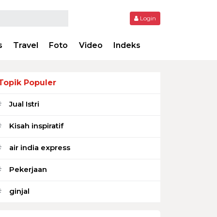
Login
s
Travel
Foto
Video
Indeks
Topik Populer
Jual Istri
#
Kisah inspiratif
#
air india express
#
Pekerjaan
#
ginjal
#