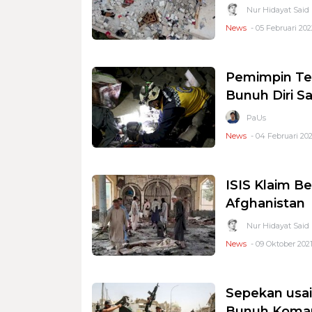
Nur Hidayat Said
News
- 05 Februari 2022
Pemimpin Te
Bunuh Diri S
PaUs
News
- 04 Februari 202
ISIS Klaim B
Afghanistan
Nur Hidayat Said
News
- 09 Oktober 2021
Sepekan usai
Bunuh Koman