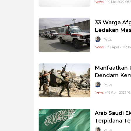
News
- 10 Mei 2022 08:
33 Warga Afg
Ledakan Masj
PaUs
News
- 23 April 2022 16
Manfaatkan P
Dendam Kem
PaUs
News
- 18 April 2022 16
Arab Saudi E
Terpidana Te
PaUs