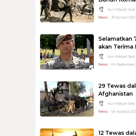
Nur Hidayat Said
News
- 30 Januari 2021 
Selamatkan 70
akan Terima
Nur Hidayat Said
News
- 04 September 2
29 Tewas dal
Afghanistan
Nur Hidayat Said
News
- 04 Agustus 2020
12 Tewas da