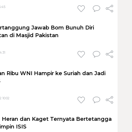
5:45
ertanggung Jawab Bom Bunuh Diri
an di Masjid Pakistan
4:31
n Ribu WNI Hampir ke Suriah dan Jadi
S
2 10:02
 Heran dan Kaget Ternyata Bertetangga
mpin ISIS