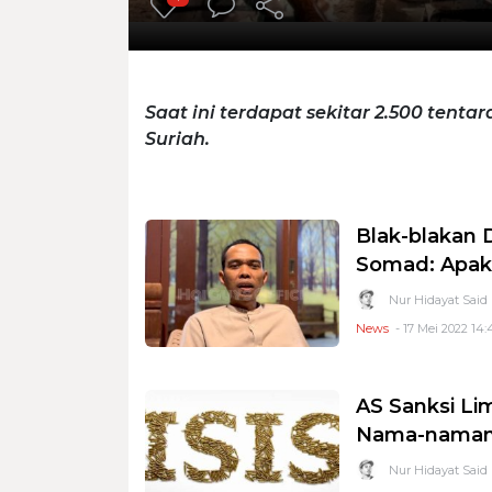
Saat ini terdapat sekitar 2.500 tentar
Suriah.
Blak-blakan 
Somad: Apaka
Nur Hidayat Said
News
- 17 Mei 2022 14:
AS Sanksi Lim
Nama-nama
Nur Hidayat Said