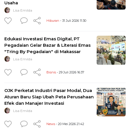
Usaha
Lisa Emilda
Hiburan
- 31 Juli 2026 11:30
Edukasi Investasi Emas Digital, PT
Pegadaian Gelar Bazar & Literasi Emas
"Tring By Pegadaian" di Makassar
Lisa Emilda
Bisnis
- 29 Juli 2026 16:37
OJK Perketat Industri Pasar Modal, Dua
Aturan Baru Siap Ubah Peta Perusahaan
Efek dan Manajer Investasi
Lisa Emilda
News
- 20 Mei 2026 21:42