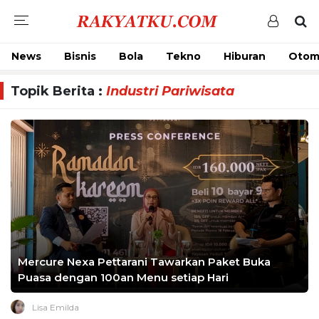
News
Bisnis
Bola
Tekno
Hiburan
Otom
Topik Berita :
Industri Pariwisata
Mercure Nexa Pettarani Tawarkan Paket Buka
Puasa dengan 100an Menu setiap Hari
Lisa Emilda