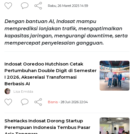
Rabu, 26 Maret 2025 14:59
Dengan bantuan AI, Indosat mampu
memprediksi lonjakan trafik, mengoptimalkan
kapasitas jaringan, mengurangi downtime, serta
mempercepat penyelesaian gangguan.
Indosat Ooredoo Hutchison Cetak
Pertumbuhan Double Digit di Semester
I 2026, Akserelasi Transformasi
Berbasis AI
Lisa Emilda
Bisnis
- 28 Juli 2026 22:04
SheHacks Indosat Dorong Startup
Perempuan Indonesia Tembus Pasar
Asia Tenggara