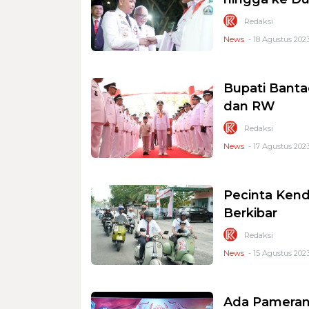
Redaksi
News
- 18 Agustus 2023
Bupati Bant
dan RW
Redaksi
News
- 17 Agustus 2023
Pecinta Kend
Berkibar
Redaksi
News
- 15 Agustus 2023
Ada Pameran