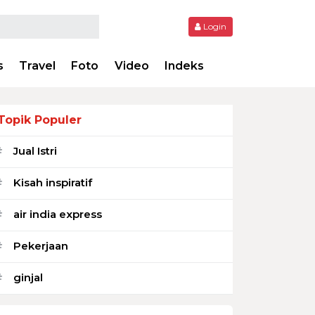
Login
s
Travel
Foto
Video
Indeks
Topik Populer
Jual Istri
#
Kisah inspiratif
#
air india express
#
Pekerjaan
#
ginjal
#