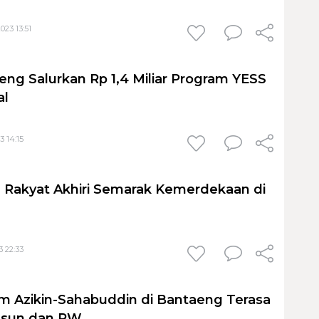
023 13:51
eng Salurkan Rp 1,4 Miliar Program YESS
al
3 14:15
 Rakyat Akhiri Semarak Kemerdekaan di
3 22:33
m Azikin-Sahabuddin di Bantaeng Terasa
usun dan RW