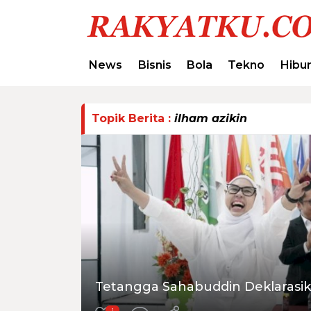
News
Bisnis
Bola
Tekno
Hibu
Topik Berita :
ilham azikin
Tetangga Sahabuddin Deklarasik
1