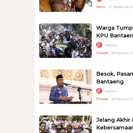
News
- 13 September 2
Warga Tumpah
KPU Bantae
Redaksi
Pilkada
- 29 Agustus 20
Besok, Pasan
Bantaeng
Redaksi
Pilkada
- 28 Agustus 20
Jelang Akhir 
Kebersamaa