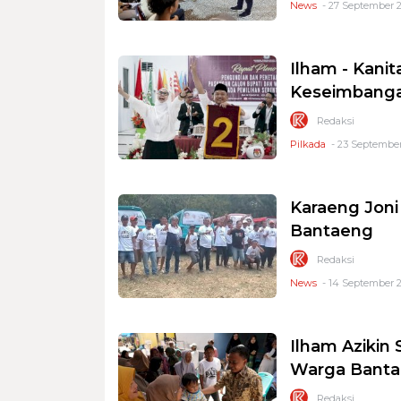
News
- 27 September 2
Ilham - Kani
Keseimbang
Redaksi
Pilkada
- 23 September
Karaeng Joni
Bantaeng
Redaksi
News
- 14 September 2
Ilham Azikin 
Warga Bant
Redaksi