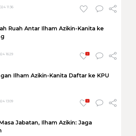
024 11:36
 Ruah Antar Ilham Azikin-Kanita ke
ng
24 16:29
1
gan Ilham Azikin-Kanita Daftar ke KPU
24 13:09
1
Masa Jabatan, Ilham Azikin: Jaga
n