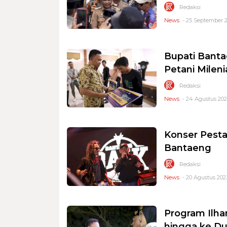
Redaksi
News
- 25 September 2
Bupati Banta
Petani Mileni
Redaksi
News
- 24 Agustus 202
Konser Pesta
Bantaeng
Redaksi
News
- 20 Agustus 202
Program Ilha
hingga ke D