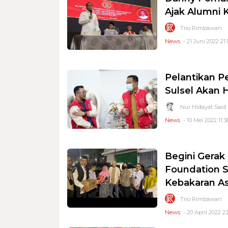
Ajak Alumni
Trio Rimbawan
News
- 21 Juni 2022 21:
Pelantikan P
Sulsel Akan 
Nur Hidayat Said
News
- 10 Mei 2022 11:3
Begini Gerak
Foundation S
Kebakaran As
Trio Rimbawan
News
- 20 April 2022 22