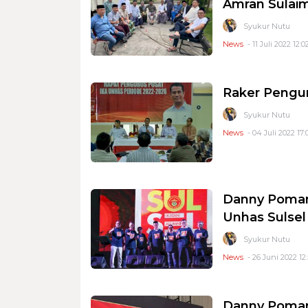
Amran Sulai
Syukur Nutu
News
- 11 Juli 2022 12:0
Raker Penguru
Syukur Nutu
News
- 04 Juli 2022 17:
Danny Poman
Unhas Sulsel
Syukur Nutu
News
- 26 Juni 2022 12
Danny Pomant