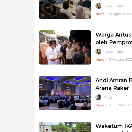
Syukur Nutu
News
- 29 Agustus 2022
Warga Antusi
oleh Pemprov
Syukur Nutu
News
- 13 Agustus 2022
Andi Amran 
Arena Raker
PaUs
News
- 12 Juli 2022 14:1
Waketum IKA 