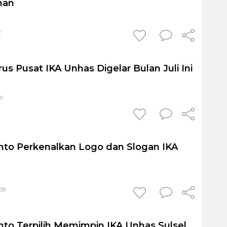
man
2
s Pusat IKA Unhas Digelar Bulan Juli Ini
01
to Perkenalkan Logo dan Slogan IKA
:38
o Terpilih Memimpin IKA Unhas Sulsel,