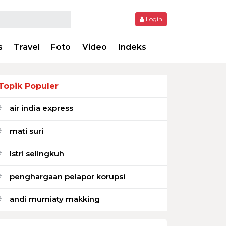
Login
s
Travel
Foto
Video
Indeks
Topik Populer
air india express
#
mati suri
#
Istri selingkuh
#
penghargaan pelapor korupsi
#
andi murniaty makking
#