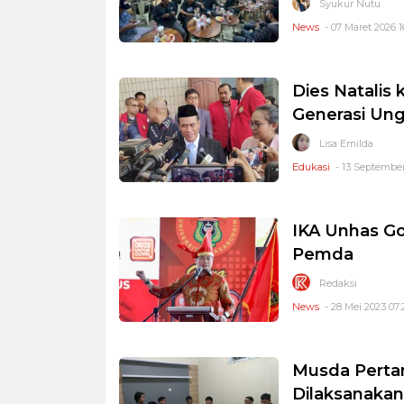
Syukur Nutu
News
- 07 Maret 2026 1
Dies Natalis
Generasi Un
Lisa Emilda
Edukasi
- 13 September
IKA Unhas Go
Pemda
Redaksi
News
- 28 Mei 2023 07:
Musda Perta
Dilaksanakan