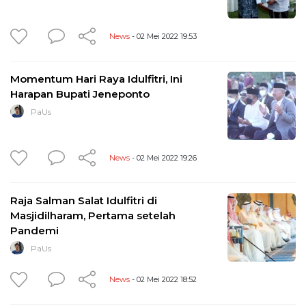
News
- 02 Mei 2022 19:53
Momentum Hari Raya Idulfitri, Ini
Harapan Bupati Jeneponto
PaUs
News
- 02 Mei 2022 19:26
Raja Salman Salat Idulfitri di
Masjidilharam, Pertama setelah
Pandemi
PaUs
News
- 02 Mei 2022 18:52