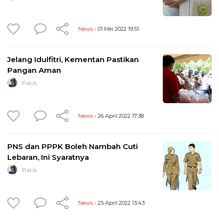
News
- 01 Mei 2022 19:51
Jelang Idulfitri, Kementan Pastikan
Pangan Aman
PaUs
News
- 26 April 2022 17:38
PNS dan PPPK Boleh Nambah Cuti
Lebaran, Ini Syaratnya
PaUs
News
- 25 April 2022 13:43