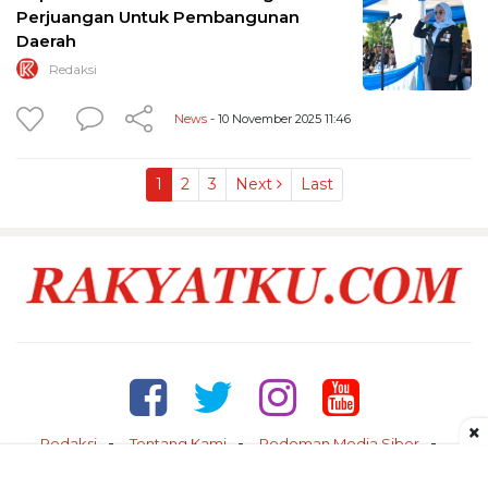
Perjuangan Untuk Pembangunan
Daerah
Redaksi
News
- 10 November 2025 11:46
1
2
3
Next
Last
×
Redaksi
Tentang Kami
Pedoman Media Siber
Kontak
Disclaimer
Privacy Policy