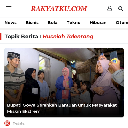
News
Bisnis
Bola
Tekno
Hiburan
Otom
Topik Berita :
Husniah Talenrang
Bupati Gowa Serahkan Bantuan untuk Masyarakat
Miskin Ekstrem
Redaksi