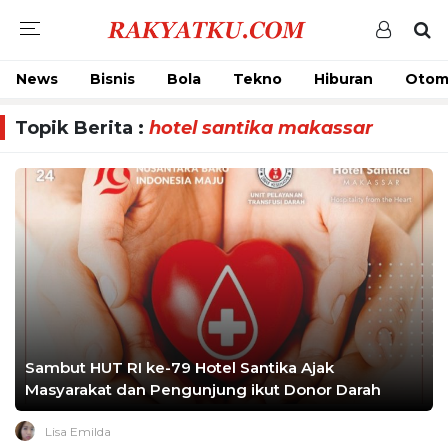
News
Bisnis
Bola
Tekno
Hiburan
Otom
Topik Berita :
hotel santika makassar
Sambut HUT RI ke-79 Hotel Santika Ajak
Masyarakat dan Pengunjung ikut Donor Darah
Lisa Emilda