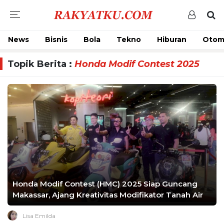
News
Bisnis
Bola
Tekno
Hiburan
Otom
Topik Berita :
Honda Modif Contest 2025
Honda Modif Contest (HMC) 2025 Siap Guncang
Makassar, Ajang Kreativitas Modifikator Tanah Air
Lisa Emilda