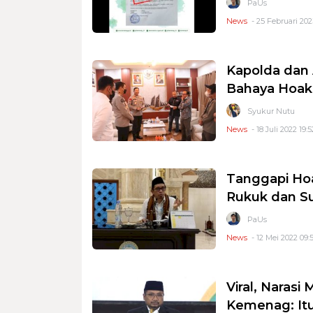
PaUs
News
- 25 Februari 2023
Kapolda dan 
Bahaya Hoak
Syukur Nutu
News
- 18 Juli 2022 19:5
Tanggapi Hoa
Rukuk dan Su
PaUs
News
- 12 Mei 2022 09:
Viral, Narasi
Kemenag: It