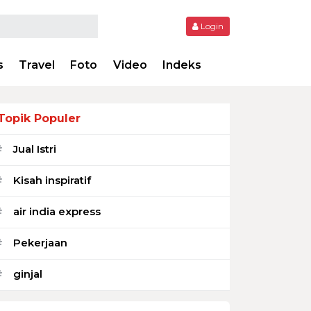
Login
s
Travel
Foto
Video
Indeks
Topik Populer
Jual Istri
#
Kisah inspiratif
#
air india express
#
Pekerjaan
#
ginjal
#