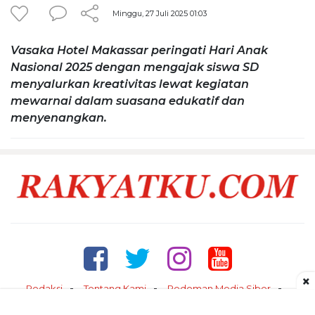
Minggu, 27 Juli 2025 01:03
Vasaka Hotel Makassar peringati Hari Anak
Nasional 2025 dengan mengajak siswa SD
menyalurkan kreativitas lewat kegiatan
mewarnai dalam suasana edukatif dan
menyenangkan.
×
Redaksi
Tentang Kami
Pedoman Media Siber
Kontak
Disclaimer
Privacy Policy