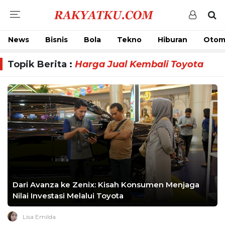
News
Bisnis
Bola
Tekno
Hiburan
Otom
Topik Berita :
Harga Jual Kembali Toyota
Dari Avanza ke Zenix: Kisah Konsumen Menjaga
Nilai Investasi Melalui Toyota
Lisa Emilda