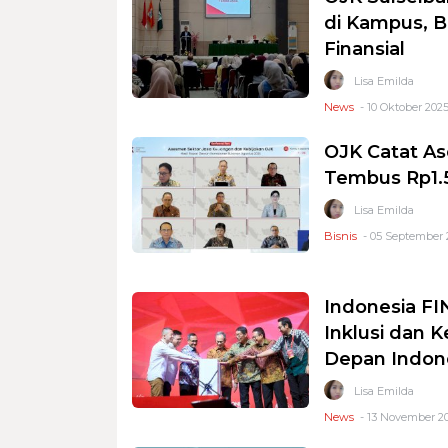
di Kampus, B
Finansial
Lisa Emilda
News
- 10 Oktober 2025
OJK Catat Ase
Tembus Rp1.59
Lisa Emilda
Bisnis
- 05 September 
Indonesia F
Inklusi dan 
Depan Indon
Lisa Emilda
News
- 13 November 20