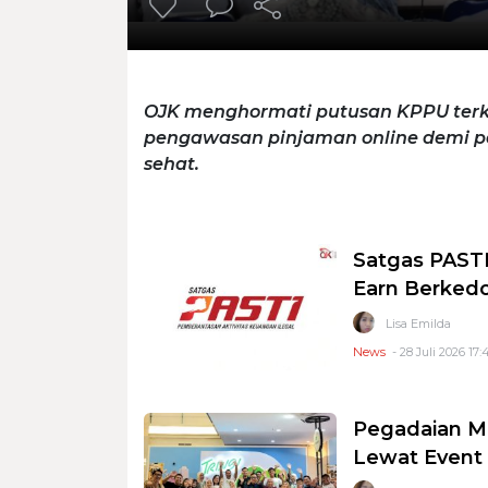
OJK menghormati putusan KPPU terka
pengawasan pinjaman online demi p
sehat.
Satgas PASTI
Earn Berkedo
Lisa Emilda
News
- 28 Juli 2026 17:
Pegadaian Ma
Lewat Event 