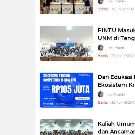
Lisa Emilda
Bisnis
- 11 Juni 2026 10
PINTU Masuk
UNM di Teng
Lisa Emilda
Bisnis
- 27 April 2026 2
Dari Edukasi 
Ekosistem Kr
Lisa Emilda
Bisnis
- 22 April 2026 2
Kuliah Umum
dan Ancaman