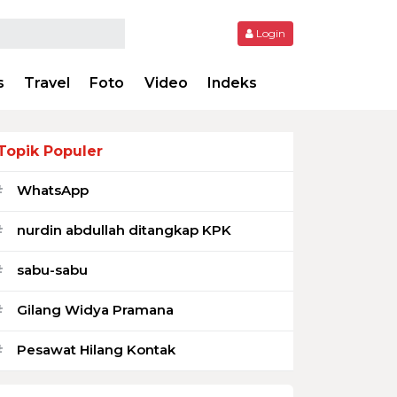
Login
s
Travel
Foto
Video
Indeks
Topik Populer
WhatsApp
#
nurdin abdullah ditangkap KPK
#
sabu-sabu
#
Gilang Widya Pramana
#
Pesawat Hilang Kontak
#