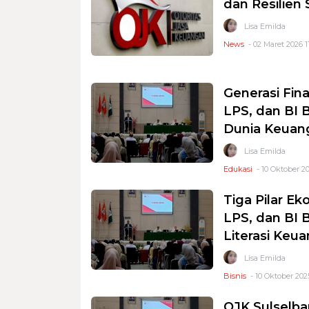
dan Resilien
Lisa Emilda
News
- 02 Maret 2026 1
Generasi Fina
LPS, dan BI 
Dunia Keuan
Lisa Emilda
Edukasi
- 10 Oktober 20
Tiga Pilar E
LPS, dan BI 
Literasi Keua
Lisa Emilda
Bisnis
- 10 Oktober 2025
OJK Sulselba