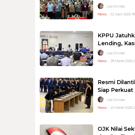
Lisa Emilda
News
- 22 April 2026 18
KPPU Jatuhka
Lending, Kas
Lisa Emilda
News
- 28 Maret 2026 
Resmi Dilant
Siap Perkuat
Lisa Emilda
News
- 25 Maret 2026 
OJK Nilai Sek