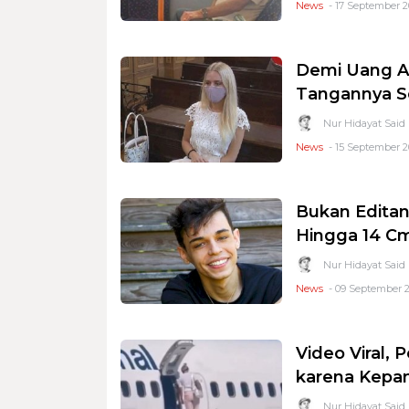
News
- 17 September 2
Demi Uang As
Tangannya Se
Nur Hidayat Said
News
- 15 September 2
Bukan Edita
Hingga 14 C
Nur Hidayat Said
News
- 09 September 2
Video Viral,
karena Kepa
Nur Hidayat Said