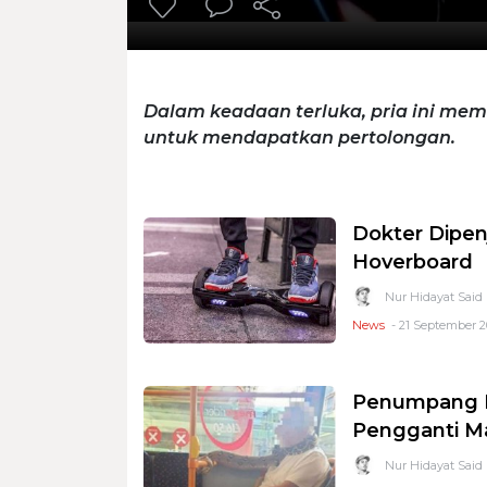
Dalam keadaan terluka, pria ini me
untuk mendapatkan pertolongan.
Dokter Dipenj
Hoverboard
Nur Hidayat Said
News
- 21 September 2
Penumpang Bu
Pengganti M
Nur Hidayat Said