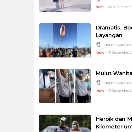
News
- 05 September 2
Dramatis, Bo
Layangan
Nur Hidayat Said
News
- 01 September 2
Mulut Wanita
Nur Hidayat Said
News
- 01 September 20
Heroik dan M
Kilometer u