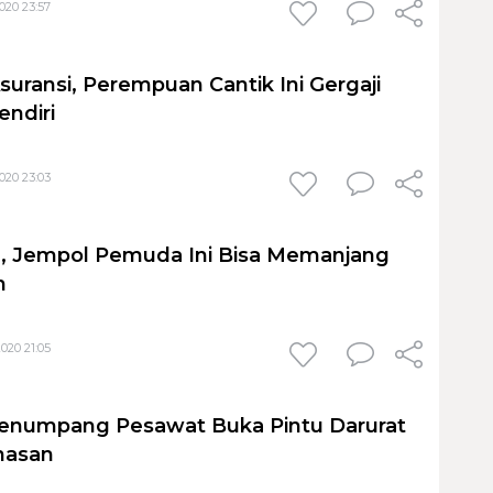
020 23:57
uransi, Perempuan Cantik Ini Gergaji
ndiri
020 23:03
n, Jempol Pemuda Ini Bisa Memanjang
m
020 21:05
 Penumpang Pesawat Buka Pintu Darurat
nasan