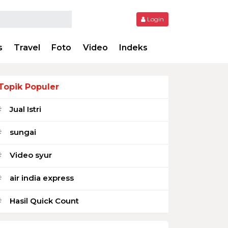
Login
s
Travel
Foto
Video
Indeks
Topik Populer
Jual Istri
#
sungai
#
Video syur
#
air india express
#
Hasil Quick Count
#