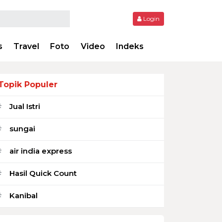
Login
s
Travel
Foto
Video
Indeks
Topik Populer
Jual Istri
#
sungai
#
air india express
#
Hasil Quick Count
#
Kanibal
#