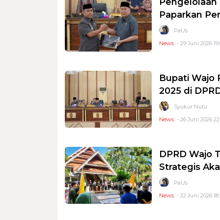
Pengelolaan 
Paparkan Pe
PaUs
News
- 29 Juni 2026 19
Bupati Wajo
2025 di DPR
Syukur Nutu
News
- 26 Juni 2026 22
DPRD Wajo Te
Strategis Ak
PaUs
News
- 22 Juni 2026 18