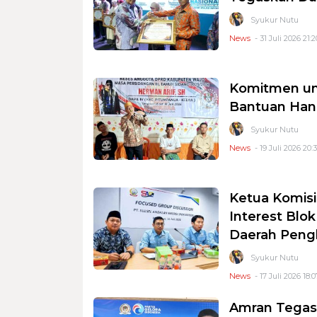
Syukur Nutu
News
- 31 Juli 2026 21:2
Komitmen unt
Bantuan Han
Syukur Nutu
News
- 19 Juli 2026 20:
Ketua Komisi
Interest Blo
Daerah Pengh
Syukur Nutu
News
- 17 Juli 2026 18:0
Amran Tegas