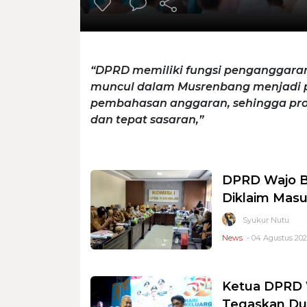
“DPRD memiliki fungsi penganggaran
muncul dalam Musrenbang menjadi p
pembahasan anggaran, sehingga pro
dan tepat sasaran,”
DPRD Wajo B
Diklaim Mas
Syukur Nutu
News
- 04 Agustus 202
Ketua DPRD W
Tegaskan Duk