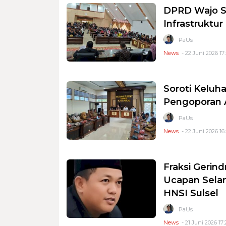
DPRD Wajo S
Infrastruktu
PaUs
News
- 22 Juni 2026 17
Soroti Kelu
Pengoporan A
PaUs
News
- 22 Juni 2026 16
Fraksi Gerin
Ucapan Sela
HNSI Sulsel
PaUs
News
- 21 Juni 2026 17: