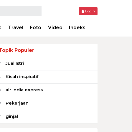
Login
s
Travel
Foto
Video
Indeks
Topik Populer
Jual Istri
#
Kisah inspiratif
#
air india express
#
Pekerjaan
#
ginjal
#