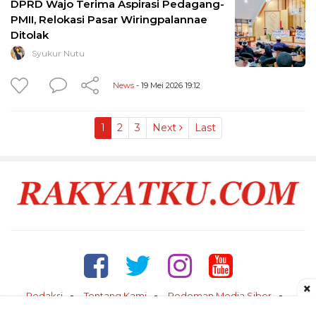
DPRD Wajo Terima Aspirasi Pedagang-
PMII, Relokasi Pasar Wiringpalannae
Ditolak
Syukur Nutu
News
- 19 Mei 2026 19:12
1
2
3
Next
Last
×
Redaksi
Tentang Kami
Pedoman Media Siber
Kontak
Disclaimer
Privacy Policy