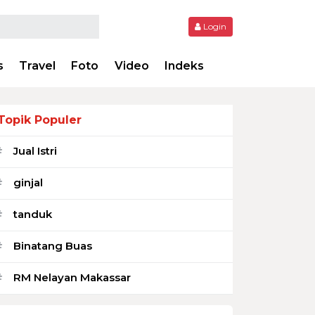
Login
s
Travel
Foto
Video
Indeks
Topik Populer
Jual Istri
#
ginjal
#
tanduk
#
Binatang Buas
#
RM Nelayan Makassar
#