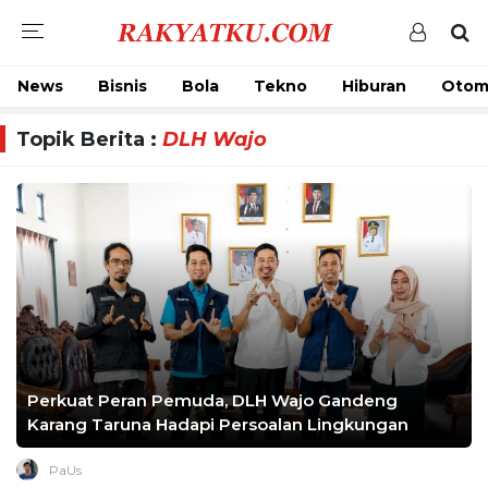
News
Bisnis
Bola
Tekno
Hiburan
Otom
Topik Berita :
DLH Wajo
Perkuat Peran Pemuda, DLH Wajo Gandeng
Karang Taruna Hadapi Persoalan Lingkungan
PaUs