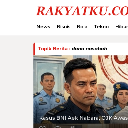
News
Bisnis
Bola
Tekno
Hibu
Topik Berita :
dana nasabah
Kasus BNI Aek Nabara, OJK Awa