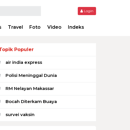
Login
s
Travel
Foto
Video
Indeks
Topik Populer
air india express
#
Polisi Meninggal Dunia
#
RM Nelayan Makassar
#
Bocah Diterkam Buaya
#
survei vaksin
#