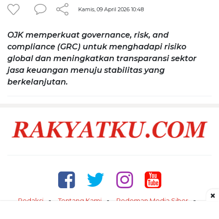
Kamis, 09 April 2026 10:48
OJK memperkuat governance, risk, and
compliance (GRC) untuk menghadapi risiko
global dan meningkatkan transparansi sektor
jasa keuangan menuju stabilitas yang
berkelanjutan.
×
Redaksi
Tentang Kami
Pedoman Media Siber
Kontak
Disclaimer
Privacy Policy