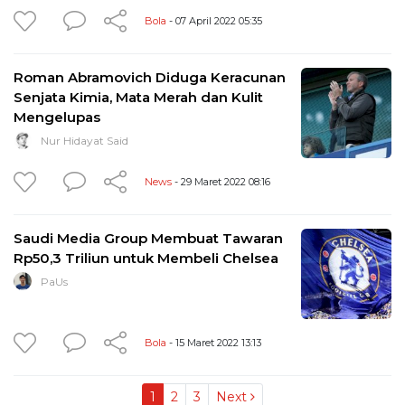
Bola
- 07 April 2022 05:35
Roman Abramovich Diduga Keracunan
Senjata Kimia, Mata Merah dan Kulit
Mengelupas
Nur Hidayat Said
News
- 29 Maret 2022 08:16
Saudi Media Group Membuat Tawaran
Rp50,3 Triliun untuk Membeli Chelsea
PaUs
Bola
- 15 Maret 2022 13:13
1
2
3
Next