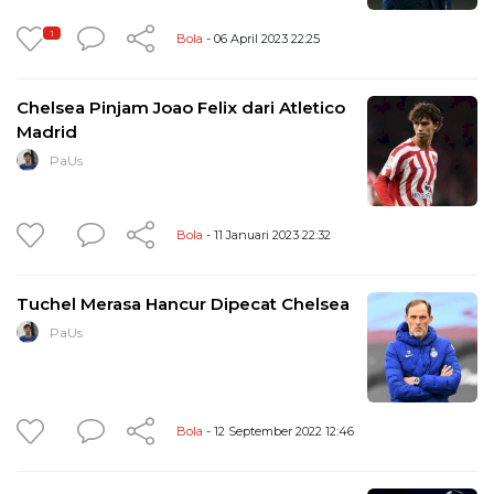
1
Bola
- 06 April 2023 22:25
Chelsea Pinjam Joao Felix dari Atletico
Madrid
PaUs
Bola
- 11 Januari 2023 22:32
Tuchel Merasa Hancur Dipecat Chelsea
PaUs
Bola
- 12 September 2022 12:46