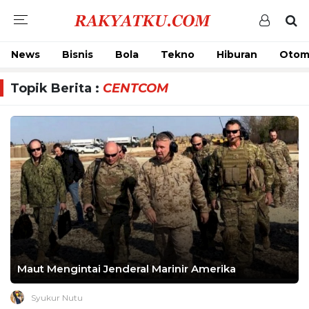
News
Bisnis
Bola
Tekno
Hiburan
Otom
Topik Berita :
CENTCOM
Maut Mengintai Jenderal Marinir Amerika
Syukur Nutu